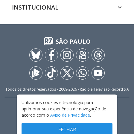
INSTITUCIONAL
SÃO PAULO
Todos os direitos reservados - 2009-
2026
- Rádio e Televisão Record S.A
Utilizamos cookies e tecnologia para
CARREIRA
FALE CONOSCO
PRIVACIDADE
aprimorar sua experiência de navegação de
TERMOS E CONDIÇÕES DE USO
acordo com o
Aviso de Privacidade
.
FECHAR