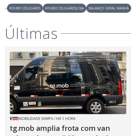
y
ROUBO CELULARES
ROUBO CELULARESLOJA
BALANÇO GERAL MANHÃ
M
V
u
d
o
Últimas
i
d
e
o
MOBILIDADE SAMPA
/
HÁ 1 HORA
tg.mob amplia frota com van