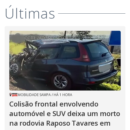
V
o
Últimas
i
d
e
o
MOBILIDADE SAMPA
/
HÁ 1 HORA
Colisão frontal envolvendo
automóvel e SUV deixa um morto
na rodovia Raposo Tavares em