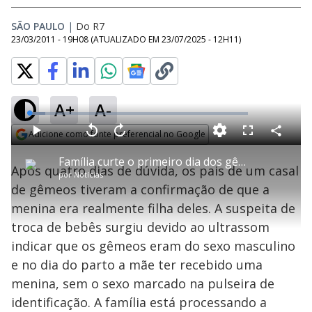
SÃO PAULO
|
Do R7
23/03/2011 - 19H08
(ATUALIZADO EM
23/07/2025 - 12H11
)
A+
A-
L
o
a
Adicione como fonte preferencial no Google
d
C
P
V
A
P
F
e
o
l
o
v
u
Opens in new window
d
m
a
l
a
l
:
Família curte o primeiro dia dos gêmeos após confirmação do DNA em Santos (SP)
p
y
t
n
l
7
Após quatro dias de dúvida, os pais de um casal
a
a
ç
s
.
por
Notícias
r
r
a
c
3
t
1
r
l
r
0
de gêmeos tiveram a confirmação de que a
i
0
1
e
%
l
s
0
e
h
menina era realmente filha deles. A suspeita de
e
s
n
a
g
e
r
u
g
troca de bebês surgiu devido ao ultrassom
n
u
a
d
n
o
d
indicar que os gêmeos eram do sexo masculino
s
o
s
e no dia do parto a mãe ter recebido uma
y
menina, sem o sexo marcado na pulseira de
identificação. A família está processando a
M
u