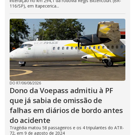
interdição no km 294,1 da rodovia Régis Bittencourt (BR-
116/SP), em Itapecerica...
DO R7
/
06/08/2026
Dono da Voepass admitiu à PF
que já sabia de omissão de
falhas em diários de bordo antes
do acidente
Tragédia matou 58 passageiros e os 4 tripulantes do ATR-
72, em 9 de agosto de 2024