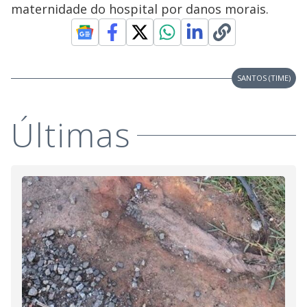
V
d
maternidade do hospital por danos morais.
o
i
SANTOS (TIME)
d
Últimas
e
o