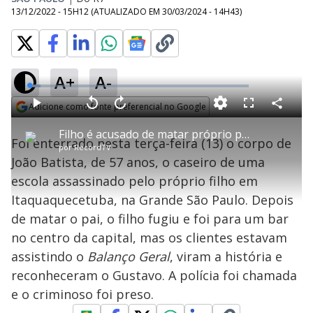
13/12/2022 - 15H12
(ATUALIZADO EM
30/03/2024 - 14H43
)
A+
A-
L
o
a
Adicione como fonte preferencial no Google
d
C
P
V
A
P
F
e
o
l
o
v
u
Opens in new window
d
m
a
l
a
l
:
Filho é acusado de matar próprio pai esfaqueado na Grande SP
p
y
t
n
l
5
Foi enterrado nesta terça-feira (13) o corpo de
a
a
ç
s
.
por
RecordTV
r
r
a
c
1
t
1
r
l
r
6
João Batista, de 57 anos, o caseiro de uma
i
0
1
e
%
l
s
0
e
h
escola assassinado pelo próprio filho em
e
s
n
a
g
e
r
u
g
Itaquaquecetuba, na Grande São Paulo. Depois
n
u
a
d
n
o
d
de matar o pai, o filho fugiu e foi para um bar
s
o
s
no centro da capital, mas os clientes estavam
y
assistindo o
Balanço Geral
, viram a história e
reconheceram o Gustavo. A polícia foi chamada
M
V
u
d
e o criminoso foi preso.
o