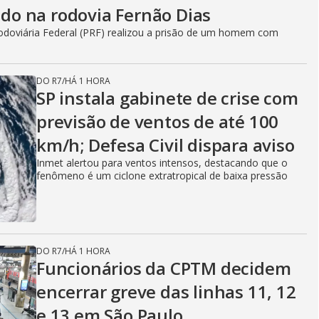
i
o na rodovia Fernão Dias
Rodoviária Federal (PRF) realizou a prisão de um homem com
d
DO R7
/
HÁ 1 HORA
SP instala gabinete de crise com
previsão de ventos de até 100
e
km/h; Defesa Civil dispara aviso
Inmet alertou para ventos intensos, destacando que o
fenômeno é um ciclone extratropical de baixa pressão
o
DO R7
/
HÁ 1 HORA
Funcionários da CPTM decidem
encerrar greve das linhas 11, 12
e 13 em São Paulo