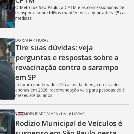
O Metrô de São Paulo, a CPTM e as concessionárias de
transporte sobre trilhos mantêm nesta quarta-feira (5) as
medidas...
DO R7
/
HÁ 4 HORAS
Tire suas dúvidas: veja
perguntas e respostas sobre a
revacinação contra o sarampo
em SP
Já foram confirmados 16 casos da doença no estado
apenas em 2026; recomendação vale para pessoas de 6
meses até 60 anos
MOBILIDADE SAMPA
/
HÁ 18 HORAS
Rodízio Municipal de Veículos é
suspenso em São Paulo nesta