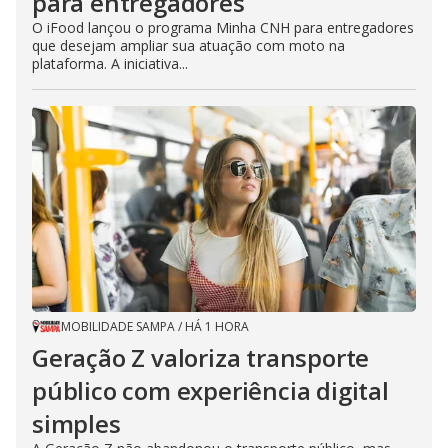
para entregadores
u
t
O iFood lançou o programa Minha CNH para entregadores
t
que desejam ampliar sua atuação com moto na
o
n
plataforma. A iniciativa...
.
MOBILIDADE SAMPA
/
HÁ 1 HORA
Geração Z valoriza transporte
público com experiência digital
simples