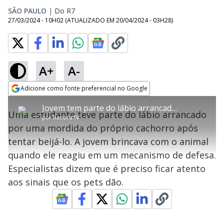
SÃO PAULO
|
Do R7
27/03/2024 - 10H02
(ATUALIZADO EM
20/04/2024 - 03H28
)
A+
A-
error_outline
Adicione como fonte preferencial no Google
OK
T
T
Opens in new window
Jovem tem parte do lábio arrancada ao ser mordida pelo próprio cachorro
h
O vídeo não está disponível ou não é
Oops! Algo deu errado
h
C
Uma estudante teve parte do lábio arrancado
i
por
RecordTV
i
suportado pelo seu browser
s
l
Por favor, recarregue a página.
por uma mordida do próprio cachorro após
i
s
Código do Erro:
MEDIA_ERR_SRC_NOT_SUPPORTED
o
s
i
tentar beijá-lo. A jovem brincava com o animal
a
s
Recarregar
s
m
quando ele reagiu em um mecanismo de defesa.
e
o
a
d
M
m
Especialistas dizem que é preciso ficar atento
a
o
o
l
aos sinais que os pets dão.
w
d
d
i
a
a
n
l
d
l
o
w
D
w