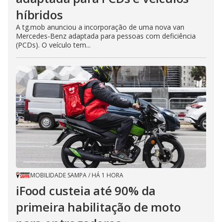
h
e
híbridos
E
s
A tg.mob anunciou a incorporação de uma nova van
c
Mercedes-Benz adaptada para pessoas com deficiência
a
p
(PCDs). O veículo tem...
e
k
e
y
o
r
a
c
t
i
v
a
t
i
n
g
t
h
MOBILIDADE SAMPA
/
HÁ 1 HORA
e
c
iFood custeia até 90% da
l
o
primeira habilitação de moto
s
e
b