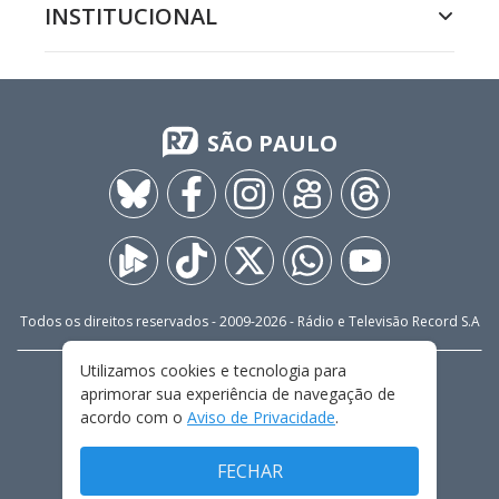
INSTITUCIONAL
SÃO PAULO
Todos os direitos reservados - 2009-
2026
- Rádio e Televisão Record S.A
Utilizamos cookies e tecnologia para
CARREIRA
FALE CONOSCO
PRIVACIDADE
aprimorar sua experiência de navegação de
TERMOS E CONDIÇÕES DE USO
acordo com o
Aviso de Privacidade
.
FECHAR