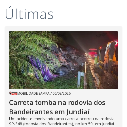
i
Últimas
d
e
o
MOBILIDADE SAMPA
/
06/08/2026
Carreta tomba na rodovia dos
Bandeirantes em Jundiaí
Um acidente envolvendo uma carreta ocorreu na rodovia
SP-348 (rodovia dos Bandeirantes), no km 59, em Jundiaí.