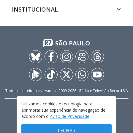
INSTITUCIONAL
SÃO PAULO
Todos os direitos reservados - 2009-
2026
- Rádio e Televisão Record S.A
Utilizamos cookies e tecnologia para
CARREIRA
FALE CONOSCO
PRIVACIDADE
aprimorar sua experiência de navegação de
TERMOS E CONDIÇÕES DE USO
acordo com o
Aviso de Privacidade
.
FECHAR