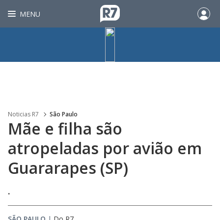
MENU
Noticias R7
São Paulo
Mãe e filha são
atropeladas por avião em
Guararapes (SP)
.
SÃO PAULO
|
Do R7