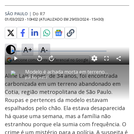
SÃO PAULO
|
Do R7
01/03/2023 - 10H02
(ATUALIZADO EM
29/03/2024 - 15H30
)
A+
A-
L
o
a
Adicione como fonte preferencial no Google
d
C
P
V
A
P
F
e
o
l
o
v
u
Opens in new window
d
m
a
l
a
l
:
Modelo é achada morta em terreno abandonado em Cotia (SP)
p
y
t
n
l
7
Aline Laís Lopes, de 34 anos, foi encontrada
a
a
ç
s
.
por
RecordTV
r
r
a
c
5
t
1
r
l
r
7
carbonizada em um terreno abandonado em
i
0
1
e
%
l
s
0
e
h
Cotia, região metropolitana de São Paulo.
e
s
n
a
g
e
r
u
g
Roupas e pertences da modelo estavam
n
u
a
d
n
o
d
espalhados pelo chão. Ela estava desaparecida
s
o
s
há quase uma semana, mas a família não
y
estranhou porque ela sumia com frequência. O
crime é um mistério para a polícia. A suspeita é
M