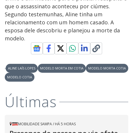
V
u
d
que o assassinato aconteceu por ciúmes.
o
Segundo testemunhas, Aline tinha um
i
relacionamento com um homem casado. A
esposa dele descobriu e planejou a morte da
modelo.
d
e
ALINE LAÍS LOPES
MODELO MORTA EM COTIA
MODELO MORTA COTIA
o
MODELO COTIA
Últimas
MOBILIDADE SAMPA
/
HÁ 5 HORAS