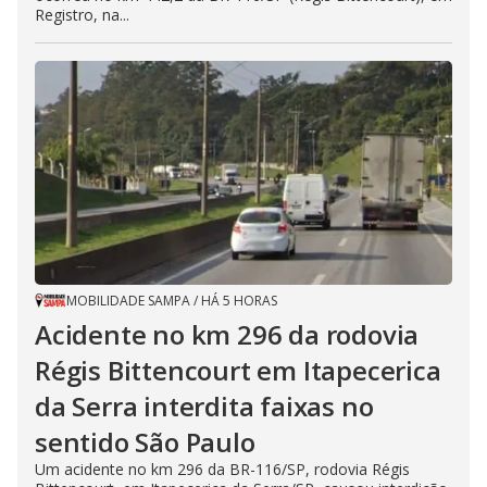
Registro, na...
MOBILIDADE SAMPA
/
HÁ 5 HORAS
Acidente no km 296 da rodovia
Régis Bittencourt em Itapecerica
da Serra interdita faixas no
sentido São Paulo
Um acidente no km 296 da BR-116/SP, rodovia Régis