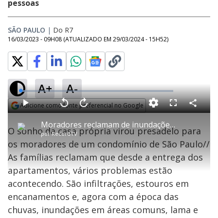
pessoas
SÃO PAULO
|
Do R7
16/03/2023 - 09H08
(ATUALIZADO EM
29/03/2024 - 15H52
)
A+
A-
L
o
a
Adicione como fonte preferencial no Google
d
C
P
V
A
P
F
e
o
l
o
v
u
Opens in new window
d
m
a
l
a
l
:
Moradores reclamam de inundações e problemas estruturais em condomínio novo
p
y
t
n
l
3
O sonho da casa própria virou presadelo para
a
a
ç
s
.
por
RecordTV
r
r
a
c
0
t
1
r
l
r
3
os moradores de um condomínio de São Paulo//
i
0
1
e
%
l
s
0
e
h
As famílias reclamam que desde a entrega dos
e
s
n
a
g
e
r
u
g
apartamentos, vários problemas estão
n
u
a
d
n
o
d
acontecendo. São infiltrações, estouros em
s
o
s
encanamentos e, agora com a época das
y
chuvas, inundações em áreas comuns, lama e