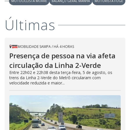
MOTOCICLISTA MORRE
BALANÇO GERAL MANHÃ
MOTORISTA FOGE
M
V
u
d
o
Últimas
i
d
MOBILIDADE SAMPA
/
HÁ 4 HORAS
Presença de pessoa na via afeta
e
circulação da Linha 2-Verde
Entre 22h02 e 22h38 desta terça-feira, 5 de agosto, os
o
trens da Linha 2-Verde do Metrô circularam com
velocidade reduzida e maior...