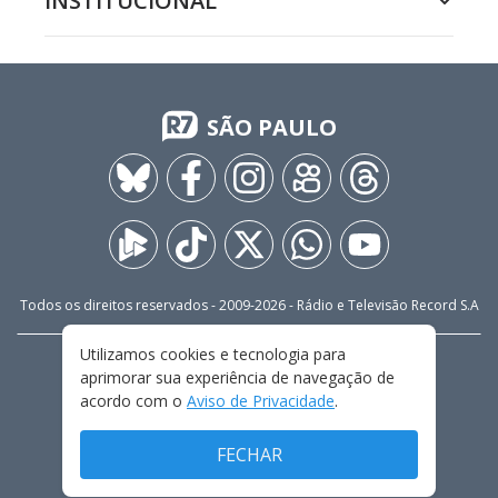
INSTITUCIONAL
SÃO PAULO
Todos os direitos reservados - 2009-
2026
- Rádio e Televisão Record S.A
Utilizamos cookies e tecnologia para
CARREIRA
FALE CONOSCO
PRIVACIDADE
aprimorar sua experiência de navegação de
TERMOS E CONDIÇÕES DE USO
acordo com o
Aviso de Privacidade
.
FECHAR