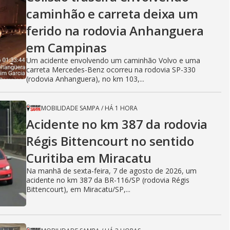
i
caminhão e carreta deixa um
ferido na rodovia Anhanguera
em Campinas
d
Um acidente envolvendo um caminhão Volvo e uma
carreta Mercedes-Benz ocorreu na rodovia SP-330
(rodovia Anhanguera), no km 103,...
e
MOBILIDADE SAMPA
/
HÁ 1 HORA
Acidente no km 387 da rodovia
o
Régis Bittencourt no sentido
Curitiba em Miracatu
Na manhã de sexta-feira, 7 de agosto de 2026, um
acidente no km 387 da BR-116/SP (rodovia Régis
Bittencourt), em Miracatu/SP,...