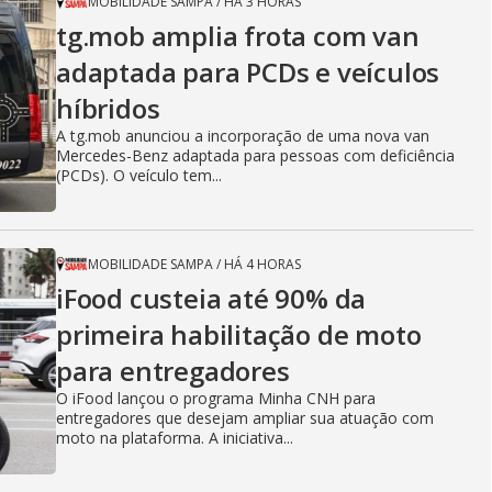
MOBILIDADE SAMPA
/
HÁ 3 HORAS
tg.mob amplia frota com van
adaptada para PCDs e veículos
híbridos
A tg.mob anunciou a incorporação de uma nova van
Mercedes-Benz adaptada para pessoas com deficiência
(PCDs). O veículo tem...
MOBILIDADE SAMPA
/
HÁ 4 HORAS
iFood custeia até 90% da
primeira habilitação de moto
para entregadores
O iFood lançou o programa Minha CNH para
entregadores que desejam ampliar sua atuação com
moto na plataforma. A iniciativa...