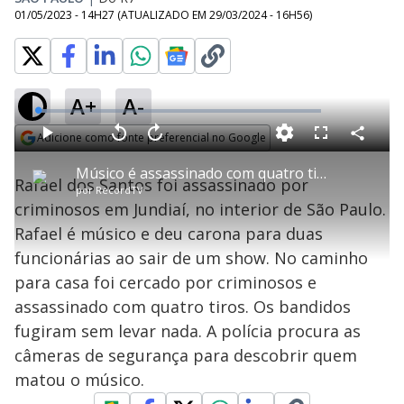
01/05/2023 - 14H27
(ATUALIZADO EM
29/03/2024 - 16H56
)
A+
A-
L
o
a
Adicione como fonte preferencial no Google
d
C
P
V
A
P
F
e
o
l
o
v
u
Opens in new window
d
m
a
l
a
l
:
Músico é assassinado com quatro tiros no interior de São Paulo
p
y
t
n
l
3
Rafael dos Santos foi assassinado por
a
a
ç
s
.
por
RecordTV
r
r
a
c
1
t
1
r
l
r
5
criminosos em Jundiaí, no interior de São Paulo.
i
0
1
e
%
l
s
0
e
h
Rafael é músico e deu carona para duas
e
s
n
a
g
e
r
u
g
funcionárias ao sair de um show. No caminho
n
u
a
d
n
o
d
para casa foi cercado por criminosos e
s
o
s
assassinado com quatro tiros. Os bandidos
y
fugiram sem levar nada. A polícia procura as
câmeras de segurança para descobrir quem
M
V
u
d
matou o músico.
o