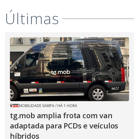
i
Últimas
d
e
o
MOBILIDADE SAMPA
/
HÁ 1 HORA
tg.mob amplia frota com van
adaptada para PCDs e veículos
híbridos