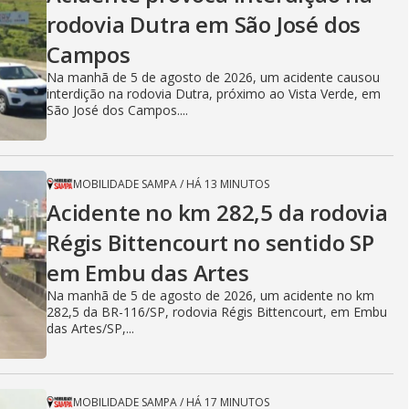
i
rodovia Dutra em São José dos
Campos
Na manhã de 5 de agosto de 2026, um acidente causou
d
interdição na rodovia Dutra, próximo ao Vista Verde, em
São José dos Campos....
e
MOBILIDADE SAMPA
/
HÁ 13 MINUTOS
Acidente no km 282,5 da rodovia
o
Régis Bittencourt no sentido SP
em Embu das Artes
Na manhã de 5 de agosto de 2026, um acidente no km
282,5 da BR-116/SP, rodovia Régis Bittencourt, em Embu
das Artes/SP,...
MOBILIDADE SAMPA
/
HÁ 17 MINUTOS