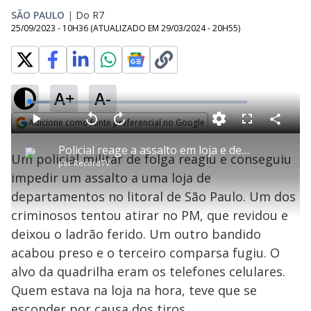
SÃO PAULO
|
Do R7
25/09/2023 - 10H36
(ATUALIZADO EM
29/03/2024 - 20H55
)
A+
A-
L
o
a
Adicione como fonte preferencial no Google
d
C
P
V
A
P
F
e
o
l
o
v
u
Opens in new window
d
m
a
l
a
l
:
Policial reage a assalto em loja e deixa bandidos feridos
p
y
t
n
l
9
Um policial militar de folga reagiu e conseguiu
a
a
ç
s
.
por
RecordTV
r
r
a
c
3
t
1
r
l
r
3
impedir um assalto a uma loja de
i
0
1
e
%
l
s
0
e
h
departamentos no litoral de São Paulo. Um dos
e
s
n
a
g
e
r
u
g
criminosos tentou atirar no PM, que revidou e
n
u
a
d
n
o
d
deixou o ladrão ferido. Um outro bandido
s
o
s
acabou preso e o terceiro comparsa fugiu. O
y
alvo da quadrilha eram os telefones celulares.
Quem estava na loja na hora, teve que se
M
u
d
esconder por causa dos tiros.