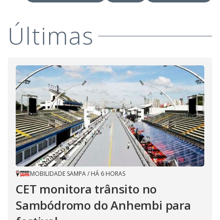
V
o
i
Últimas
d
e
o
MOBILIDADE SAMPA
/
HÁ 6 HORAS
CET monitora trânsito no
Sambódromo do Anhembi para