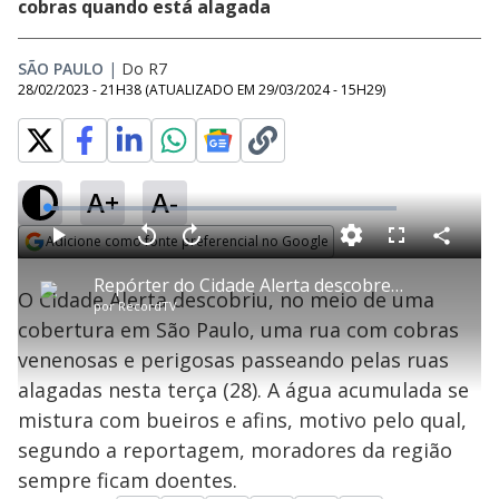
cobras quando está alagada
SÃO PAULO
|
Do R7
28/02/2023 - 21H38
(ATUALIZADO EM
29/03/2024 - 15H29
)
A+
A-
L
o
a
Adicione como fonte preferencial no Google
d
C
P
V
A
P
F
e
o
l
o
v
u
Opens in new window
d
m
a
l
a
l
:
Repórter do Cidade Alerta descobre rua com cobras venenosas durante cobertura
p
y
t
n
l
3
O Cidade Alerta descobriu, no meio de uma
a
a
ç
s
.
por
RecordTV
r
r
a
c
4
t
1
r
l
r
7
cobertura em São Paulo, uma rua com cobras
i
0
1
e
%
l
s
0
e
h
venenosas e perigosas passeando pelas ruas
e
s
n
a
g
e
r
u
g
alagadas nesta terça (28). A água acumulada se
n
u
a
d
n
o
d
mistura com bueiros e afins, motivo pelo qual,
s
o
s
segundo a reportagem, moradores da região
y
sempre ficam doentes.