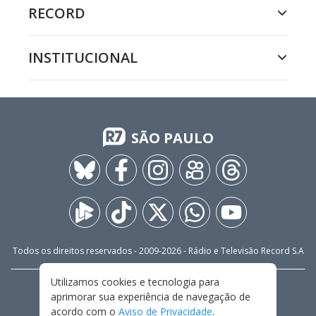
RECORD
INSTITUCIONAL
SÃO PAULO
Todos os direitos reservados - 2009-
2026
- Rádio e Televisão Record S.A
Utilizamos cookies e tecnologia para
CARREIRA
FALE CONOSCO
PRIVACIDADE
aprimorar sua experiência de navegação de
TERMOS E CONDIÇÕES DE USO
acordo com o
Aviso de Privacidade
.