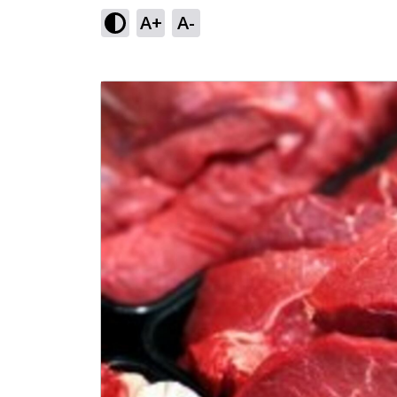
A+
A-