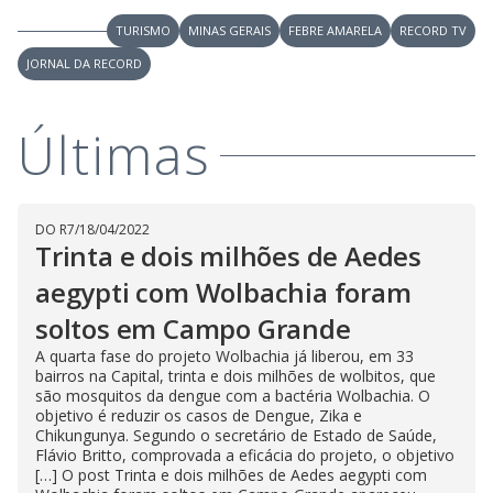
y
TURISMO
MINAS GERAIS
FEBRE AMARELA
RECORD TV
JORNAL DA RECORD
M
V
u
d
o
Últimas
i
d
DO R7
/
18/04/2022
Trinta e dois milhões de Aedes
e
aegypti com Wolbachia foram
soltos em Campo Grande
o
A quarta fase do projeto Wolbachia já liberou, em 33
bairros na Capital, trinta e dois milhões de wolbitos, que
são mosquitos da dengue com a bactéria Wolbachia. O
objetivo é reduzir os casos de Dengue, Zika e
Chikungunya. Segundo o secretário de Estado de Saúde,
Flávio Britto, comprovada a eficácia do projeto, o objetivo
[…] O post Trinta e dois milhões de Aedes aegypti com