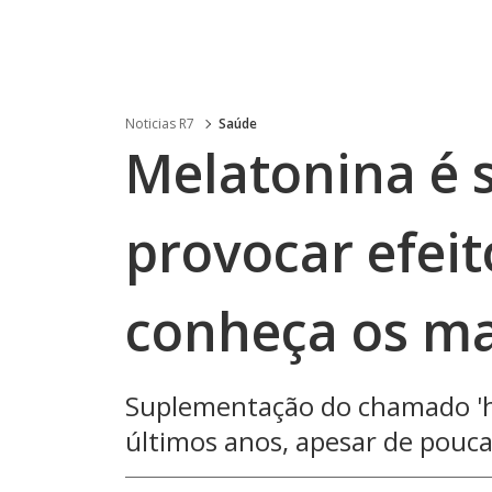
Noticias R7
Saúde
Melatonina é 
provocar efeit
conheça os m
Suplementação do chamado 'h
últimos anos, apesar de poucas