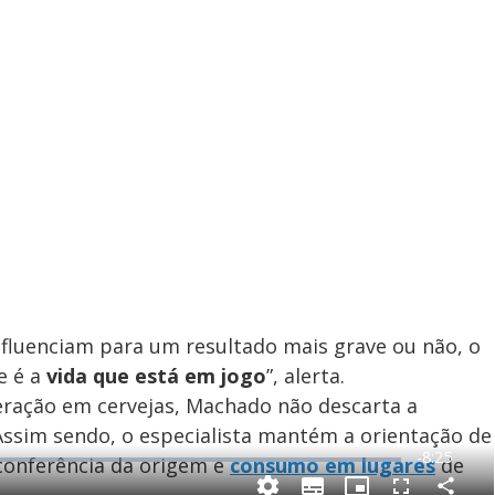
nfluenciam para um resultado mais grave ou não, o
e é a
vida que está em jogo
”, alerta.
eração em cervejas, Machado não descarta a
 Assim sendo, o especialista mantém a orientação de
R
-
8:25
conferência da origem e
consumo em lugares
de
e