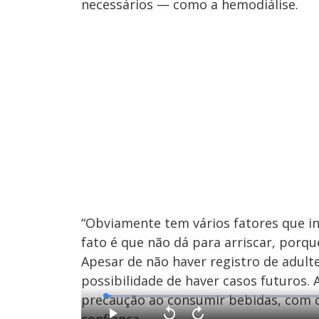
necessários — como a hemodiálise.
“Obviamente tem vários fatores que i
fato é que não dá para arriscar, porqu
Apesar de não haver registro de adult
possibilidade de haver casos futuros.
precaução ao consumir bebidas, com 
L
o
a