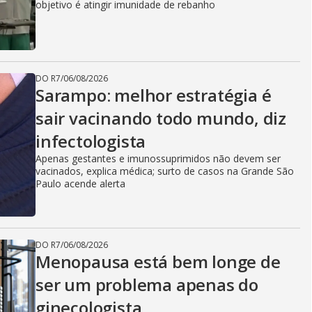
i
objetivo é atingir imunidade de rebanho
d
DO R7
/
06/08/2026
e
Sarampo: melhor estratégia é
sair vacinando todo mundo, diz
infectologista
o
Apenas gestantes e imunossuprimidos não devem ser
vacinados, explica médica; surto de casos na Grande São
Paulo acende alerta
DO R7
/
06/08/2026
Menopausa está bem longe de
ser um problema apenas do
ginecologista