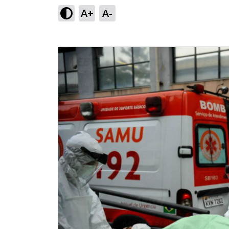
A+
A-