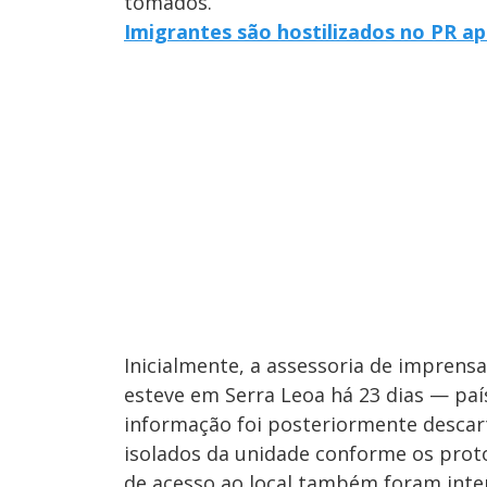
tomados.
Imigrantes são hostilizados no PR ap
Inicialmente, a assessoria de imprens
esteve em Serra Leoa há 23 dias — paí
informação foi posteriormente descart
isolados da unidade conforme os prot
de acesso ao local também foram inte