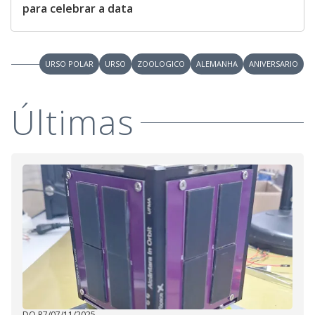
para celebrar a data
URSO POLAR
URSO
ZOOLOGICO
ALEMANHA
ANIVERSARIO
Últimas
DO R7
/
07/11/2025