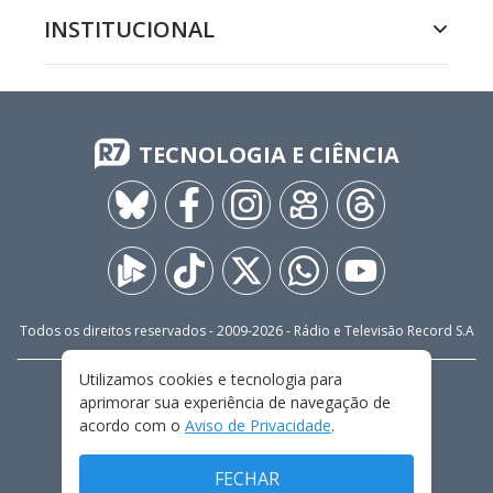
INSTITUCIONAL
TECNOLOGIA E CIÊNCIA
Todos os direitos reservados - 2009-
2026
- Rádio e Televisão Record S.A
Utilizamos cookies e tecnologia para
CARREIRA
FALE CONOSCO
PRIVACIDADE
aprimorar sua experiência de navegação de
TERMOS E CONDIÇÕES DE USO
acordo com o
Aviso de Privacidade
.
FECHAR