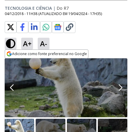
TECNOLOGIA E CIÊNCIA
|
Do R7
04/12/2018 - 11H38
(ATUALIZADO EM
19/04/2024 - 17H35
)
A+
A-
Adicione como fonte preferencial no Google
Opens in new window