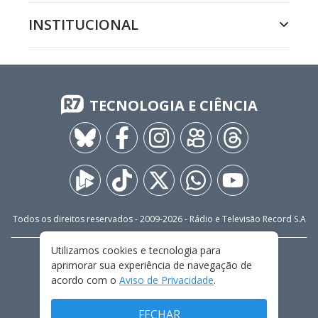
INSTITUCIONAL
TECNOLOGIA E CIÊNCIA
Todos os direitos reservados - 2009-
2026
- Rádio e Televisão Record S.A
Utilizamos cookies e tecnologia para
CARREIRA
FALE CONOSCO
PRIVACIDADE
aprimorar sua experiência de navegação de
TERMOS E CONDIÇÕES DE USO
acordo com o
Aviso de Privacidade
.
FECHAR