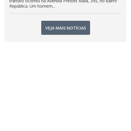
trânsito ocorreu na Avenida Prestes Maia, 345, no bairro
República. Um homem...
VEJA MAIS NOTÍCIAS