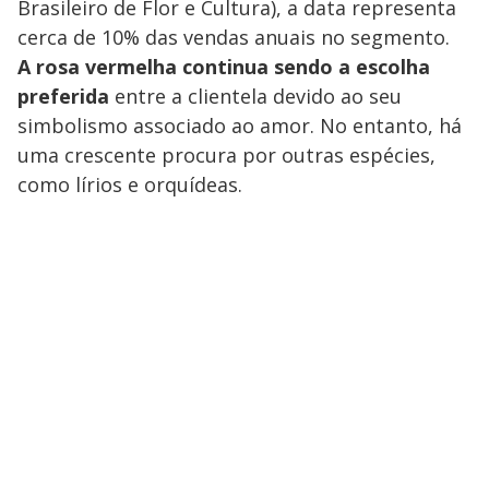
a
Brasileiro de Flor e Cultura), a data representa
s
y
cerca de 10% das vendas anuais no segmento.
A rosa vermelha continua sendo a escolha
M
preferida
entre a clientela devido ao seu
V
u
d
o
simbolismo associado ao amor. No entanto, há
uma crescente procura por outras espécies,
i
como lírios e orquídeas.
d
e
o