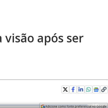
 visão após ser
R
-
3:45
Adicione como fonte preferencial no Google