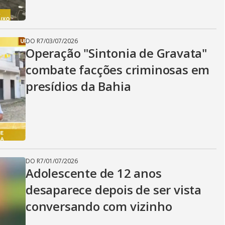
i
d
DO R7
/
03/07/2026
Operação "Sintonia de Gravata"
combate facções criminosas em
e
presídios da Bahia
o
DO R7
/
01/07/2026
Adolescente de 12 anos
desaparece depois de ser vista
conversando com vizinho