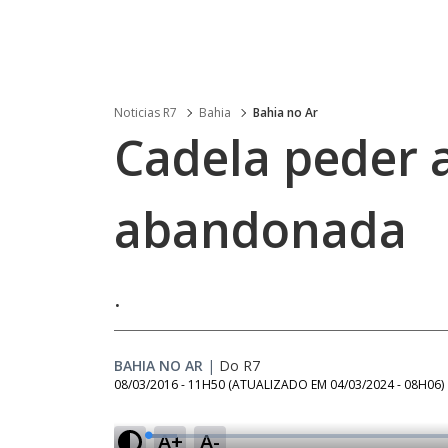
Noticias R7
Bahia
Bahia no Ar
Cadela peder a
abandonada
.
BAHIA NO AR
|
Do R7
08/03/2016 - 11H50
(ATUALIZADO EM
04/03/2024 - 08H06
)
A+
A-
L