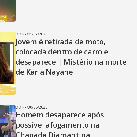
DO R7
/
01/07/2026
Jovem é retirada de moto,
colocada dentro de carro e
desaparece | Mistério na morte
de Karla Nayane
DO R7
/
30/06/2026
Homem desaparece após
possível afogamento na
Chapada Diamantina