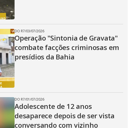
i
d
DO R7
/
03/07/2026
Operação "Sintonia de Gravata"
e
combate facções criminosas em
presídios da Bahia
o
DO R7
/
01/07/2026
Adolescente de 12 anos
desaparece depois de ser vista
conversando com vizinho