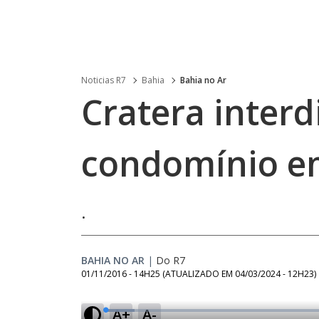
Noticias R7
Bahia
Bahia no Ar
Cratera interd
condomínio e
.
BAHIA NO AR
|
Do R7
01/11/2016 - 14H25
(ATUALIZADO EM
04/03/2024 - 12H23
)
A+
A-
L