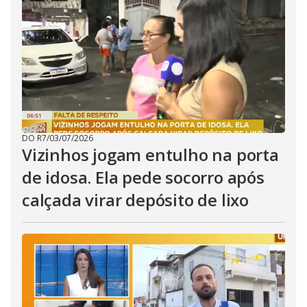
i
d
e
o
DO R7
/
03/07/2026
Vizinhos jogam entulho na porta
de idosa. Ela pede socorro após
calçada virar depósito de lixo