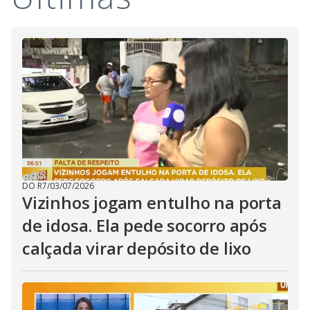
i
d
e
o
DO R7
/
03/07/2026
Vizinhos jogam entulho na porta
de idosa. Ela pede socorro após
calçada virar depósito de lixo