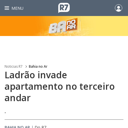
MENU
Noticias R7
Bahia no Ar
Ladrão invade
apartamento no terceiro
andar
.
BAHIA NO AR
|
Do R7