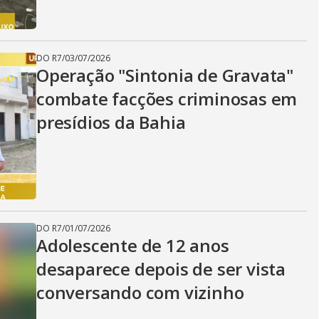
i
d
DO R7
/
03/07/2026
Operação "Sintonia de Gravata"
combate facções criminosas em
e
presídios da Bahia
o
DO R7
/
01/07/2026
Adolescente de 12 anos
desaparece depois de ser vista
conversando com vizinho