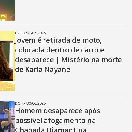
DO R7
/
01/07/2026
Jovem é retirada de moto,
colocada dentro de carro e
desaparece | Mistério na morte
de Karla Nayane
DO R7
/
30/06/2026
Homem desaparece após
possível afogamento na
Chapada Diamantina