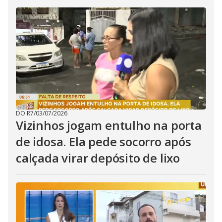
i
d
e
o
DO R7
/
03/07/2026
Vizinhos jogam entulho na porta
de idosa. Ela pede socorro após
calçada virar depósito de lixo