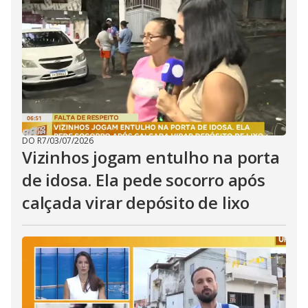
i
d
e
o
DO R7
/
03/07/2026
Vizinhos jogam entulho na porta
de idosa. Ela pede socorro após
calçada virar depósito de lixo