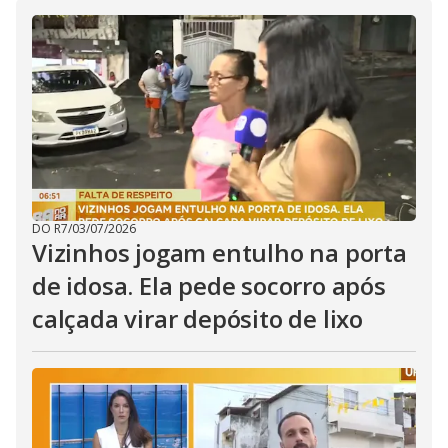
i
d
e
o
DO R7
/
03/07/2026
Vizinhos jogam entulho na porta
de idosa. Ela pede socorro após
calçada virar depósito de lixo