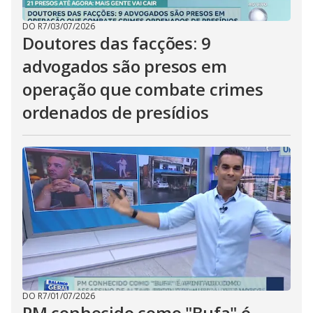
DO R7
/
03/07/2026
Doutores das facções: 9
advogados são presos em
operação que combate crimes
ordenados de presídios
DO R7
/
01/07/2026
PM conhecido como "Bufa" é