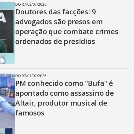
i
DO R7
/
03/07/2026
Doutores das facções: 9
d
advogados são presos em
operação que combate crimes
ordenados de presídios
e
o
DO R7
/
01/07/2026
PM conhecido como "Bufa" é
apontado como assassino de
Altair, produtor musical de
famosos