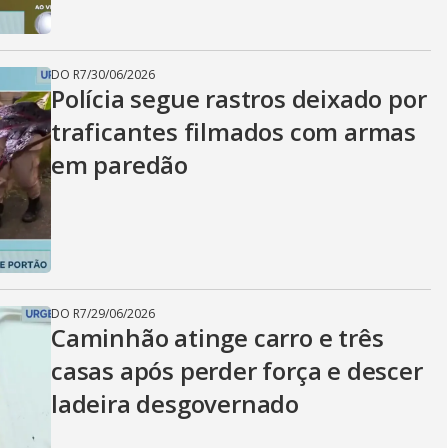
DO R7
/
30/06/2026
Polícia segue rastros deixado por
traficantes filmados com armas
em paredão
DO R7
/
29/06/2026
Caminhão atinge carro e três
casas após perder força e descer
ladeira desgovernado