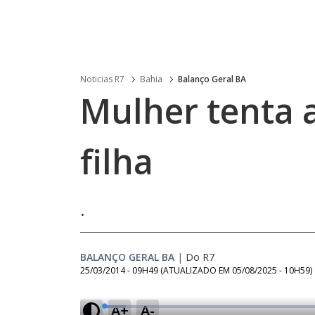
Noticias R7
Bahia
Balanço Geral BA
Mulher tenta 
filha
.
BALANÇO GERAL BA
|
Do R7
25/03/2014 - 09H49
(ATUALIZADO EM
05/08/2025 - 10H59
)
A+
A-
L