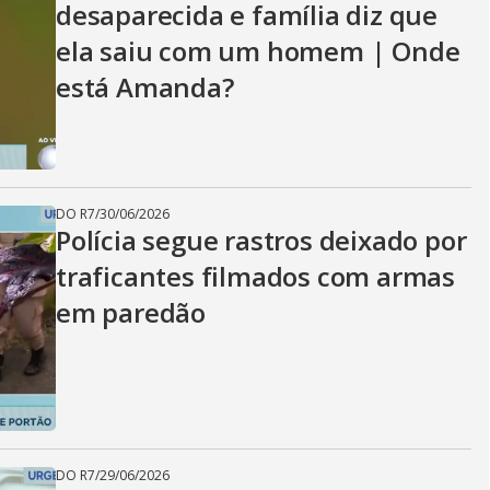
desaparecida e família diz que
ela saiu com um homem | Onde
está Amanda?
DO R7
/
30/06/2026
Polícia segue rastros deixado por
traficantes filmados com armas
em paredão
DO R7
/
29/06/2026