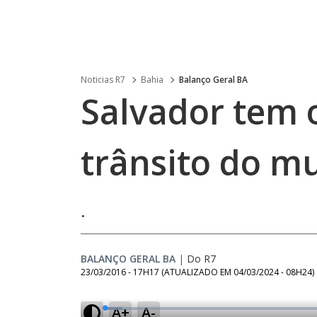
Noticias R7
Bahia
Balanço Geral BA
Salvador tem 
trânsito do m
.
BALANÇO GERAL BA
|
Do R7
23/03/2016 - 17H17
(ATUALIZADO EM
04/03/2024 - 08H24
)
A+
A-
L