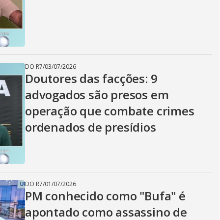
i
d
DO R7
/
03/07/2026
e
Doutores das facções: 9
advogados são presos em
operação que combate crimes
o
ordenados de presídios
DO R7
/
01/07/2026
PM conhecido como "Bufa" é
apontado como assassino de