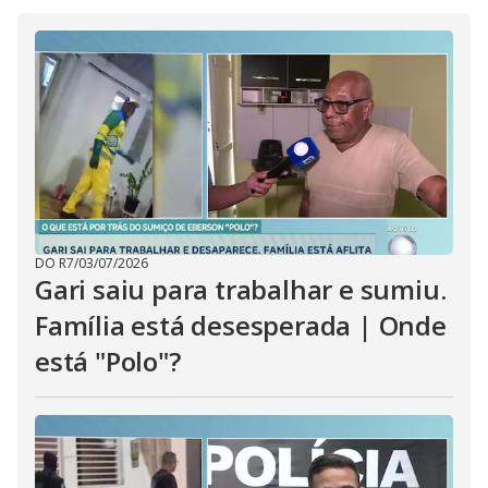
i
d
e
o
DO R7
/
03/07/2026
Gari saiu para trabalhar e sumiu.
Família está desesperada | Onde
está "Polo"?