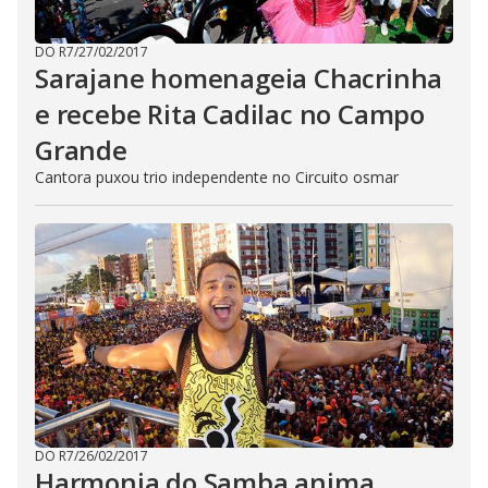
DO R7
/
27/02/2017
Sarajane homenageia Chacrinha
e recebe Rita Cadilac no Campo
Grande
Cantora puxou trio independente no Circuito osmar
DO R7
/
26/02/2017
Harmonia do Samba anima