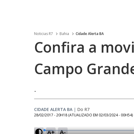
Noticias R7
Bahia
Cidade Alerta BA
Confira a mov
Campo Grand
.
CIDADE ALERTA BA
|
Do R7
28/02/2017 - 20H18
(ATUALIZADO EM
02/03/2024 - 00H54
)
A+
A-
L