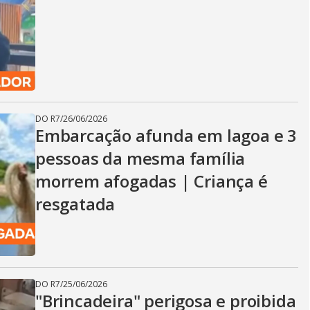
DO R7
/
26/06/2026
Embarcação afunda em lagoa e 3
pessoas da mesma família
morrem afogadas | Criança é
resgatada
DO R7
/
25/06/2026
"Brincadeira" perigosa e proibida