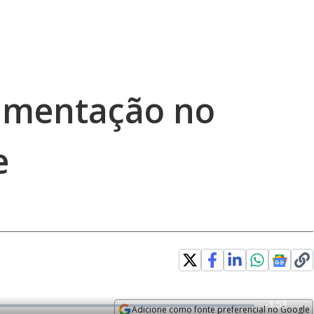
imentação no
e
R
-
3:53
Adicione como fonte preferencial no Google