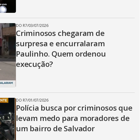
i
d
DO R7
/
03/07/2026
Criminosos chegaram de
surpresa e encurralaram
e
Paulinho. Quem ordenou
execução?
o
DO R7
/
01/07/2026
Polícia busca por criminosos que
levam medo para moradores de
um bairro de Salvador