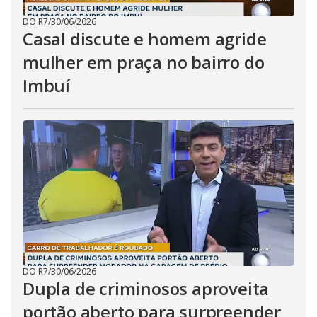
DO R7
/
30/06/2026
Casal discute e homem agride
mulher em praça no bairro do
Imbuí
DO R7
/
30/06/2026
Dupla de criminosos aproveita
portão aberto para surpreender