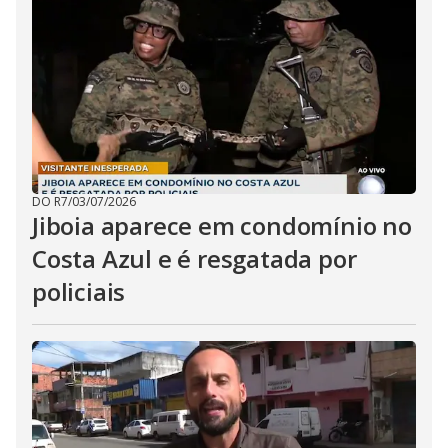
i
d
e
o
DO R7
/
03/07/2026
Jiboia aparece em condomínio no
Costa Azul e é resgatada por
policiais