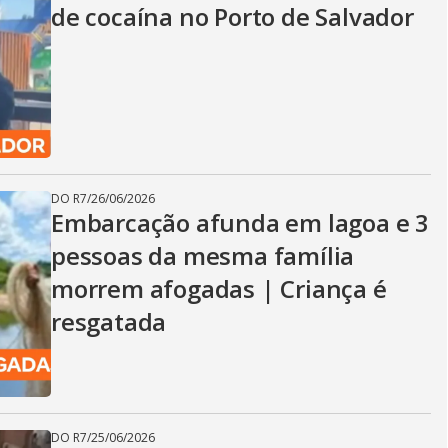
de cocaína no Porto de Salvador
DO R7
/
26/06/2026
Embarcação afunda em lagoa e 3
pessoas da mesma família
morrem afogadas | Criança é
resgatada
DO R7
/
25/06/2026