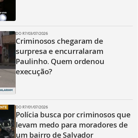
i
d
DO R7
/
03/07/2026
Criminosos chegaram de
e
surpresa e encurralaram
Paulinho. Quem ordenou
o
execução?
DO R7
/
01/07/2026
Polícia busca por criminosos que
levam medo para moradores de
um bairro de Salvador