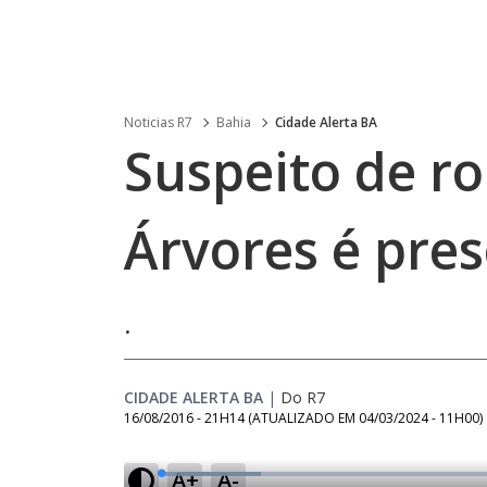
Noticias R7
Bahia
Cidade Alerta BA
Suspeito de r
Árvores é pre
.
CIDADE ALERTA BA
|
Do R7
16/08/2016 - 21H14
(ATUALIZADO EM
04/03/2024 - 11H00
)
A+
A-
L