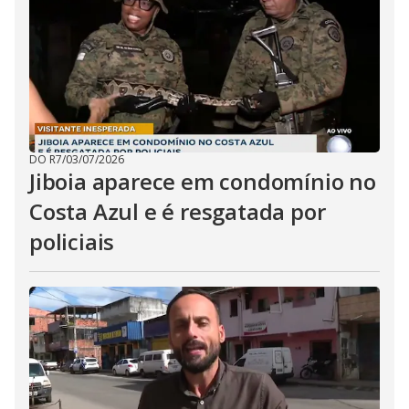
i
d
e
o
DO R7
/
03/07/2026
Jiboia aparece em condomínio no
Costa Azul e é resgatada por
policiais