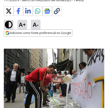
17/12/2013 - 08H55
(ATUALIZADO EM
03/08/2025 - 19H29
)
A+
A-
Adicione como fonte preferencial no Google
Opens in new window