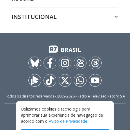
INSTITUCIONAL
BRASIL
Todos os direitos reservados - 2009-
2026
- Rádio e Televisão Record S.A
Utilizamos cookies e tecnologia para
CARREIRA
FALE CONOSCO
PRIVACIDADE
aprimorar sua experiência de navegação de
TERMOS E CONDIÇÕES DE USO
acordo com o
Aviso de Privacidade
.