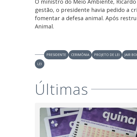
O ministro do Meio Ambiente, Ricardo S
s
o
s
gestão, o presidente havia pedido a cr
fomentar a defesa animal. Após restru
Animal.
M
u
d
o
PRESIDENTE
CERIMÔNIA
PROJETO DE LEI
JAIR B
LEI
Últimas