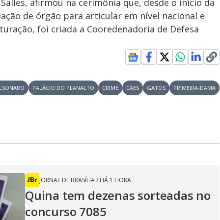
alles, afirmou na cerimônia que, desde o início da
d
u
g
a
a
r
d
e
iação de órgão para articular em nível nacional e
e
T
turação, foi criada a Cooredenadoria de Defesa
i
m
y
e
V
OLSONARO
PALÁCIO DO PLANALTO
CRIME
CÃES
GATOS
PRIMEIRA-DAMA
i
d
JORNAL DE BRASÍLIA
/
HÁ 1 HORA
Quina tem dezenas sorteadas no
concurso 7085