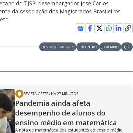
decano do TJSP, desembargador José Carlos
dente da Associação dos Magistrados Brasileiros
eto.
DESEMBARGADORES
ENCONTRO
JUDICIÁRIO
TJSP
REVISTA OESTE
/
HÁ 27 MINUTOS
Pandemia ainda afeta
desempenho de alunos do
ensino médio em matemática
A nota de matemática dos estudantes do ensino médio