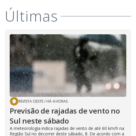
y
M
Últimas
V
u
d
o
i
d
e
o
REVISTA OESTE
/
HÁ 4 HORAS
Previsão de rajadas de vento no
Sul neste sábado
A meteorologia indica rajadas de vento de até 60 km/h na
Região Sul no decorrer deste sábado, 8. De acordo com a