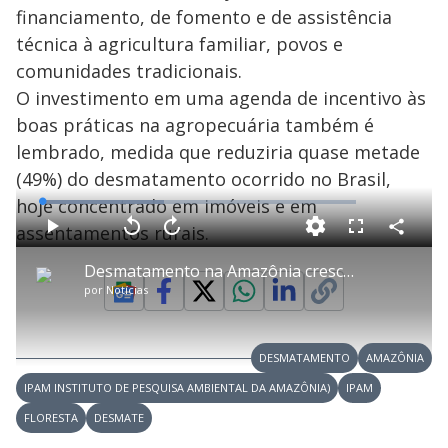
financiamento, de fomento e de assistência
técnica à agricultura familiar, povos e
comunidades tradicionais.
O investimento em uma agenda de incentivo às
boas práticas na agropecuária também é
lembrado, medida que reduziria quase metade
(49%) do desmatamento ocorrido no Brasil,
hoje concentrado em imóveis e em
L
o
a
assentamentos rurais.
d
C
P
V
A
P
F
e
o
l
o
v
u
d
m
a
l
a
l
:
Desmatamento na Amazônia cresce 29% em 2021 e é o maior dos últimos dez anos
p
y
t
n
l
3
a
a
ç
s
8
por
Notícias
r
r
a
c
.
t
1
r
l
r
7
i
0
1
e
2
l
s
0
e
%
h
e
s
n
a
g
e
r
u
g
DESMATAMENTO
AMAZÔNIA
n
u
a
d
n
o
d
IPAM INSTITUTO DE PESQUISA AMBIENTAL DA AMAZÔNIA)
IPAM
s
o
s
FLORESTA
DESMATE