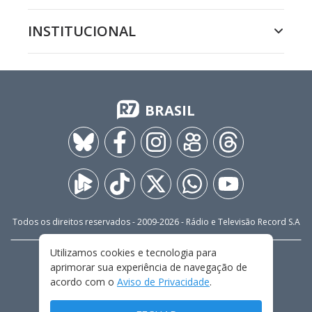
INSTITUCIONAL
BRASIL
Todos os direitos reservados - 2009-
2026
- Rádio e Televisão Record S.A
Utilizamos cookies e tecnologia para
CARREIRA
FALE CONOSCO
PRIVACIDADE
aprimorar sua experiência de navegação de
TERMOS E CONDIÇÕES DE USO
acordo com o
Aviso de Privacidade
.