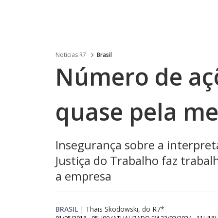
Noticias R7
Brasil
Número de açõ
quase pela me
Insegurança sobre a interpre
Justiça do Trabalho faz trabal
a empresa
BRASIL
|
Thais Skodowski, do R7*