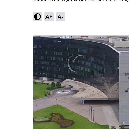
01/05/2018 - 05H00
(ATUALIZADO EM
22/02/2024 - 11H18
)
A+
A-